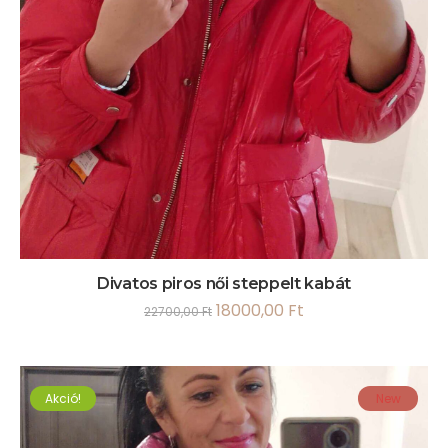
Divatos piros női steppelt kabát
18000,00
Ft
22700,00
Ft
Akció!
New