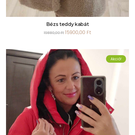
Bézs teddy kabát
15900,00
Ft
19880,00
Ft
Akció!