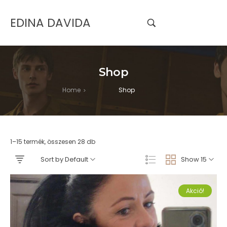
EDINA DAVIDA
Shop
Home
Shop
>
1–15 termék, összesen 28 db
Sort by Default
Show 15
Akció!