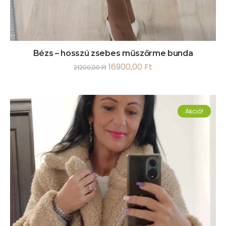
Bézs – hosszú zsebes műszőrme bunda
16900,00
Ft
21200,00
Ft
Akció!