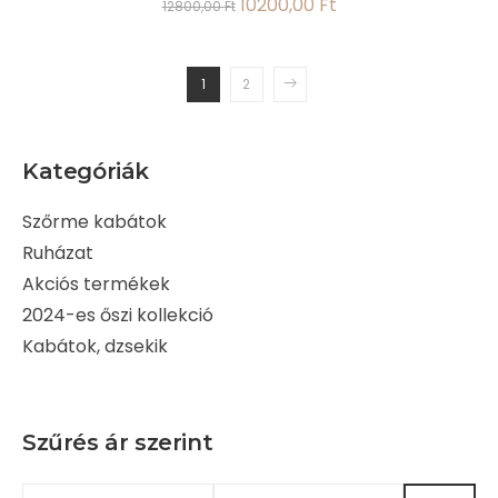
10200,00
Ft
12800,00
Ft
1
2
Kategóriák
Szőrme kabátok
Ruházat
Akciós termékek
2024-es őszi kollekció
Kabátok, dzsekik
Szűrés ár szerint