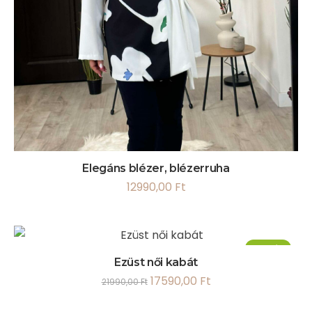
Elegáns blézer, blézerruha
12990,00
Ft
Akció!
Ezüst női kabát
17590,00
Ft
21990,00
Ft