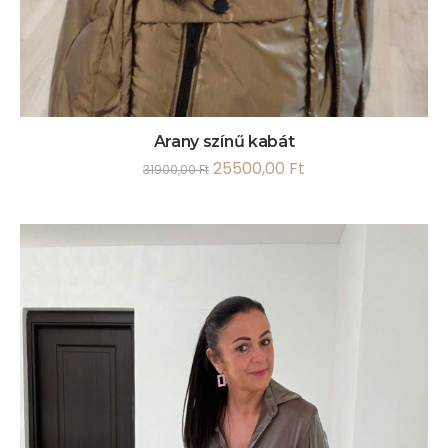
Arany színű kabát
25500,00
Ft
31900,00
Ft