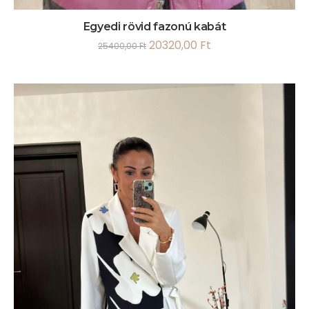
Egyedi rövid fazonú kabát
20320,00
Ft
25400,00
Ft