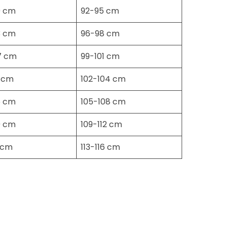
9 cm
92-95 cm
3 cm
96-98 cm
7 cm
99-101 cm
 cm
102-104 cm
5 cm
105-108 cm
0 cm
109-112 cm
 cm
113-116 cm