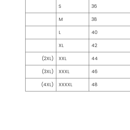
S
36
M
38
L
40
XL
42
(2XL)
XXL
44
(3XL)
XXXL
46
(4XL)
XXXXL
48