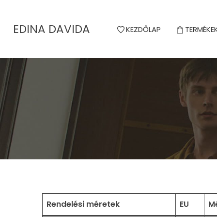
EDINA DAVIDA
KEZDŐLAP
TERMÉKE
Rendelési méretek
EU
M