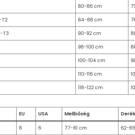
80-86 cm
7
-T2
84-88 cm
7
2-T3
90-92 cm
8
3
98-100 cm
8
100-104 cm
9
110-116 cm
1
118-122 cm
1
EU
USA
Mellbőség
Deré
8
6
77-81 cm
62-6