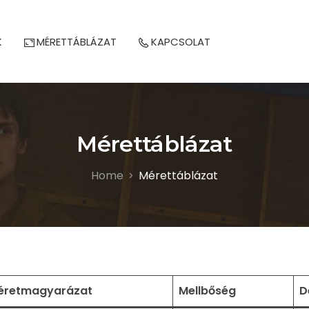
K
MÉRETTÁBLÁZAT
KAPCSOLAT
Mérettáblázat
Home
Mérettáblázat
>
éretmagyarázat
Mellbőség
D