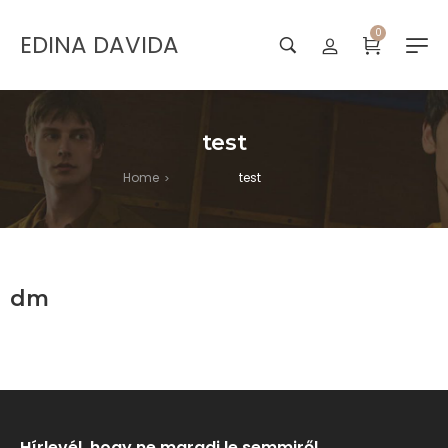
0
EDINA DAVIDA
test
Home
test
>
dm
Hírlevél, hogy ne maradj le semmiről