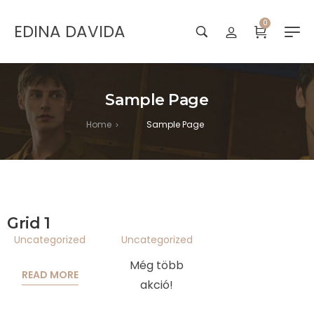
0
EDINA DAVIDA
Sample Page
Home
Sample Page
>
Grid 1
Uncategorized
Uncategorized
Még több
READ MORE
akció!