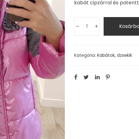
kabát cipzárral és patentta
Kosárb
Kategória:
Kabátok, dzsekik