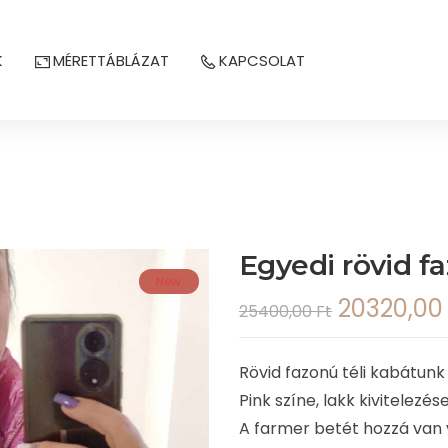
K
MÉRETTÁBLÁZAT
KAPCSOLAT
Egyedi rövid f
New
20320,0
25400,00
Ft
Rövid fazonú téli kabátunk
Pink színe, lakk kivitelez
A farmer betét hozzá van 