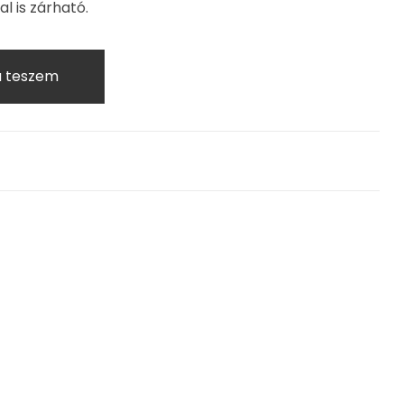
l is zárható.
a teszem