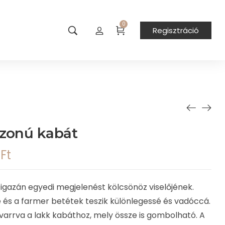
0
Regisztráció
azonú kabát
0
Ft
 igazán egyedi megjelenést kölcsönöz viselőjének.
ése és a farmer betétek teszik különlegessé és vadóccá.
varrva a lakk kabáthoz, mely össze is gombolható. A