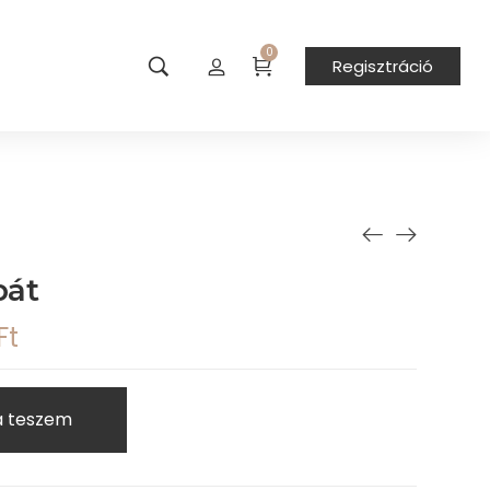
0
Regisztráció
bát
Ft
a teszem