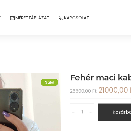
K
MÉRETTÁBLÁZAT
KAPCSOLAT
Fehér maci ka
Sale!
21000,00
26500,00
Ft
Kosárb