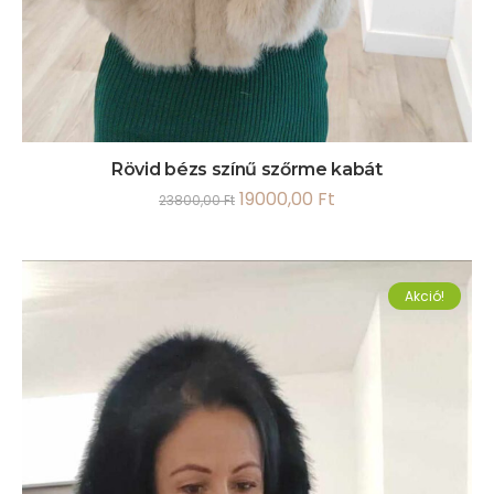
Rövid bézs színű szőrme kabát
19000,00
Ft
23800,00
Ft
Akció!