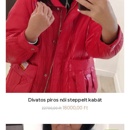
Divatos piros női steppelt kabát
18000,00
Ft
22700,00
Ft