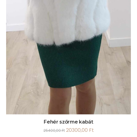
Fehér szőrme kabát
20300,00
Ft
25400,00
Ft