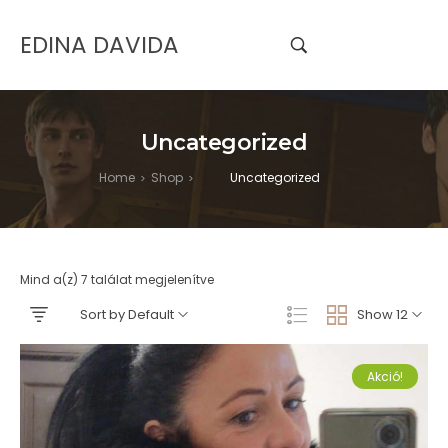
EDINA DAVIDA
Uncategorized
Home
Shop
Uncategorized
>
>
Mind a(z) 7 találat megjelenítve
Sort by Default
Show 12
Akció!