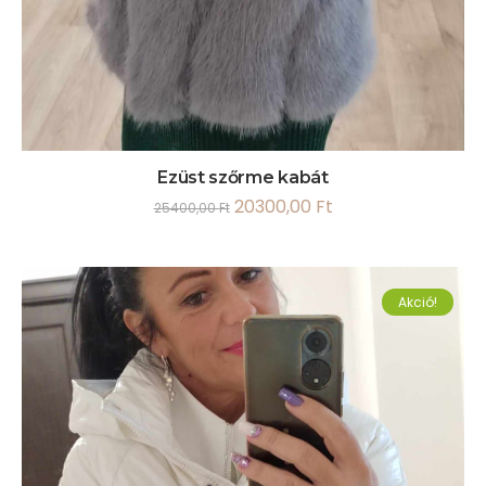
Ezüst szőrme kabát
20300,00
Ft
25400,00
Ft
Akció!