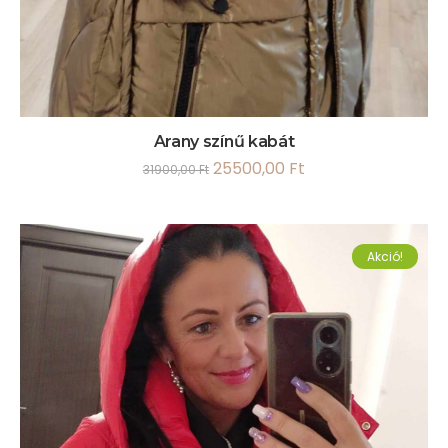
Arany színű kabát
25500,00
Ft
31900,00
Ft
Akció!