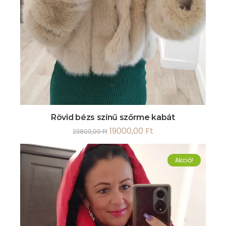
Rövid bézs színű szőrme kabát
19000,00
Ft
23800,00
Ft
Akció!