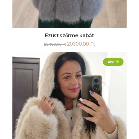
Ezüst szőrme kabát
20300,00
Ft
25400,00
Ft
Akció!