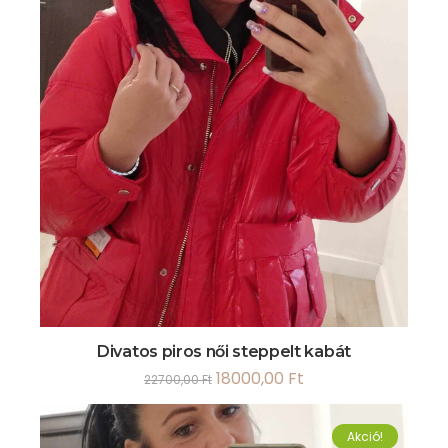
Divatos piros női steppelt kabát
18000,00
Ft
22700,00
Ft
Akció!