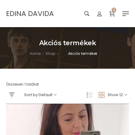
0
EDINA DAVIDA
Akciós termékek
Home
Shop
Akciós termékek
>
>
Összesen 1 találat
Sort by Default
Show 12