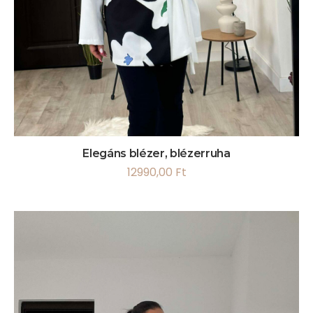
Elegáns blézer, blézerruha
12990,00
Ft