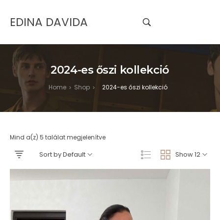
EDINA DAVIDA
2024-es őszi kollekció
Home
Shop
2024-es őszi kollekció
>
>
Mind a(z) 5 találat megjelenítve
Sort by Default
Show 12