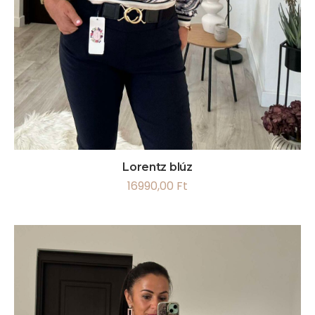
Lorentz blúz
16990,00
Ft