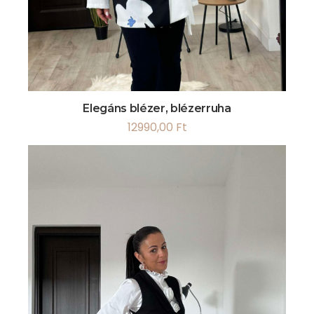
Elegáns blézer, blézerruha
12990,00
Ft