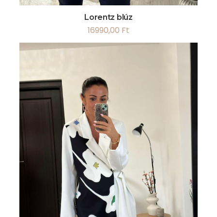
Lorentz blúz
16990,00
Ft