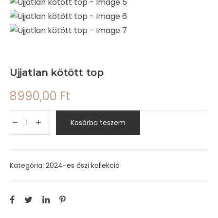
Ujjatlan kötött top
8990,00
Ft
Kosárba teszem
Kategória:
2024-es őszi kollekció