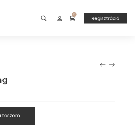
0
Regisztráció
ng
a teszem