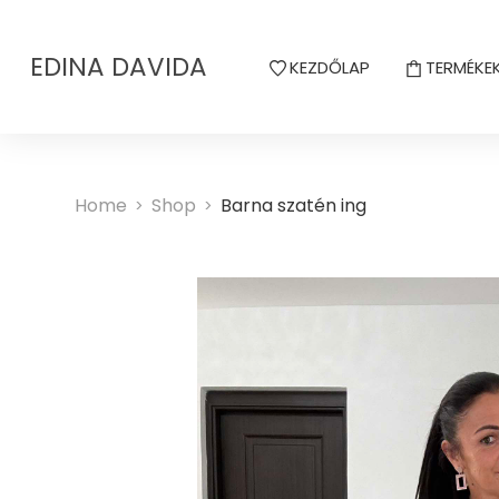
EDINA DAVIDA
KEZDŐLAP
TERMÉKE
Home
Shop
Barna szatén ing
>
>